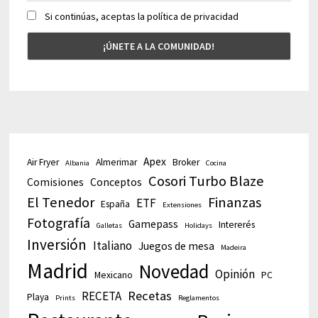
Si continúas, aceptas la política de privacidad
Apex
Air Fryer
Almerimar
Broker
Albania
Cocina
Cosori Turbo Blaze
Comisiones
Conceptos
El Tenedor
Finanzas
ETF
España
Extensiones
Fotografía
Gamepass
Intererés
Galletas
Holidays
Inversión
Italiano
Juegos de mesa
Madeira
Madrid
Novedad
Opinión
Mexicano
PC
Recetas
RECETA
Playa
Prints
Reglamentos