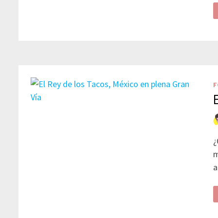
F
¿
m
a