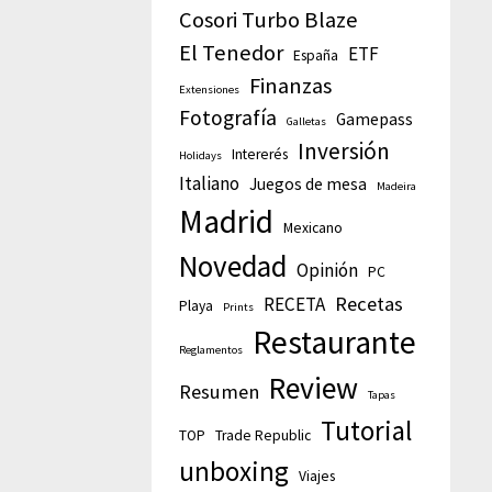
Cosori Turbo Blaze
El Tenedor
ETF
España
Finanzas
Extensiones
Fotografía
Gamepass
Galletas
Inversión
Intererés
Holidays
Italiano
Juegos de mesa
Madeira
Madrid
Mexicano
Novedad
Opinión
PC
Recetas
RECETA
Playa
Prints
Restaurante
Reglamentos
Review
Resumen
Tapas
Tutorial
TOP
Trade Republic
unboxing
Viajes