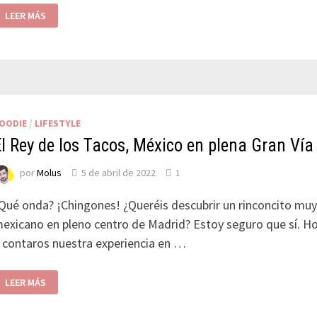
LEER MÁS
OODIE
/
LIFESTYLE
El Rey de los Tacos, México en plena Gran Vía
por
Molus
5 de abril de 2022
1
Qué onda? ¡Chingones! ¿Queréis descubrir un rinconcito mu
exicano en pleno centro de Madrid? Estoy seguro que sí. 
 contaros nuestra experiencia en …
LEER MÁS