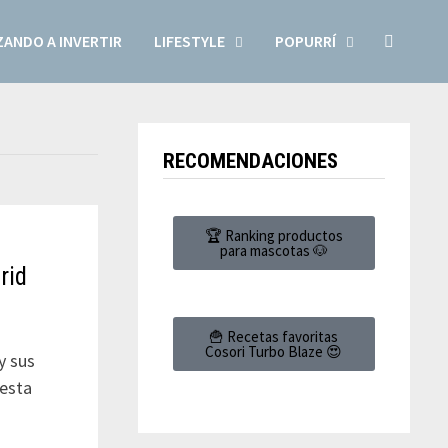
ANDO A INVERTIR
LIFESTYLE
POPURRÍ
RECOMENDACIONES
🏆 Ranking productos
para mascotas 🐶
rid
🍟 Recetas favoritas
Cosori Turbo Blaze 😍
y sus
 esta