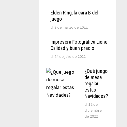
Elden Ring, la cara B del
juego
3 de marzo de 2022
Impresora Fotográfica Liene:
Calidad y buen precio
24 de julio de 2022
¿Qué juego
de mesa
regalar
estas
Navidades?
12 de
diciembre
de 2022