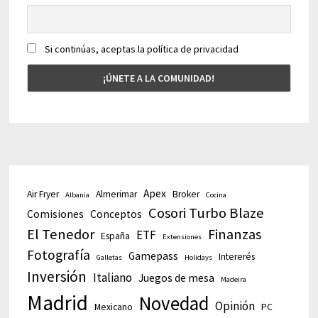
Si continúas, aceptas la política de privacidad
Apex
Air Fryer
Almerimar
Broker
Albania
Cocina
Cosori Turbo Blaze
Comisiones
Conceptos
El Tenedor
Finanzas
ETF
España
Extensiones
Fotografía
Gamepass
Intererés
Galletas
Holidays
Inversión
Italiano
Juegos de mesa
Madeira
Madrid
Novedad
Opinión
Mexicano
PC