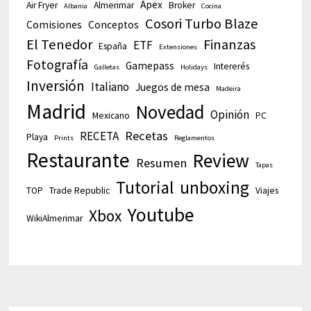
Apex
Air Fryer
Almerimar
Broker
Albania
Cocina
Cosori Turbo Blaze
Comisiones
Conceptos
El Tenedor
Finanzas
ETF
España
Extensiones
Fotografía
Gamepass
Intererés
Galletas
Holidays
Inversión
Italiano
Juegos de mesa
Madeira
Madrid
Novedad
Opinión
Mexicano
PC
Recetas
RECETA
Playa
Prints
Reglamentos
Restaurante
Review
Resumen
Tapas
Tutorial
unboxing
TOP
Trade Republic
Viajes
Youtube
Xbox
WikiAlmerimar