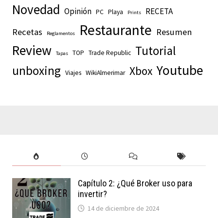
Novedad
Opinión
RECETA
PC
Playa
Prints
Restaurante
Recetas
Resumen
Reglamentos
Review
Tutorial
TOP
Trade Republic
Tapas
Youtube
unboxing
Xbox
Viajes
WikiAlmerimar
Capítulo 2: ¿Qué Broker uso para
invertir?
14 de diciembre de 2024