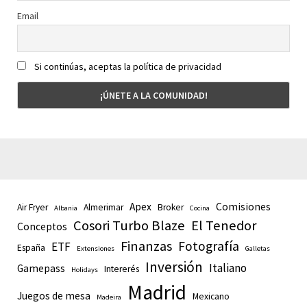
Email
Si continúas, aceptas la política de privacidad
Apex
Comisiones
Air Fryer
Almerimar
Broker
Albania
Cocina
Cosori Turbo Blaze
El Tenedor
Conceptos
Finanzas
Fotografía
ETF
España
Extensiones
Galletas
Inversión
Italiano
Gamepass
Intererés
Holidays
Madrid
Juegos de mesa
Mexicano
Madeira