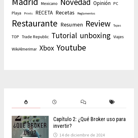
Madrid
Novedad
Opinión
Mexicano
PC
Recetas
RECETA
Playa
Prints
Reglamentos
Restaurante
Review
Resumen
Tapas
Tutorial
unboxing
TOP
Trade Republic
Viajes
Youtube
Xbox
WikiAlmerimar
Capítulo 2: ¿Qué Broker uso para
invertir?
14 de diciembre de 2024