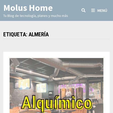
Molus Home
MENÚ
Tu Blog de tecnología, planes y mucho más
ETIQUETA:
ALMERÍA