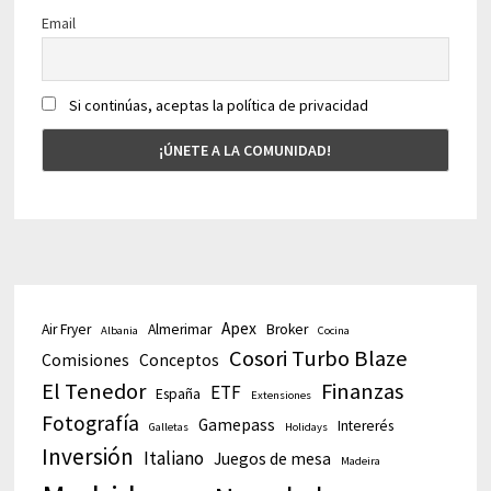
Email
Si continúas, aceptas la política de privacidad
Apex
Air Fryer
Almerimar
Broker
Albania
Cocina
Cosori Turbo Blaze
Comisiones
Conceptos
El Tenedor
Finanzas
ETF
España
Extensiones
Fotografía
Gamepass
Intererés
Galletas
Holidays
Inversión
Italiano
Juegos de mesa
Madeira