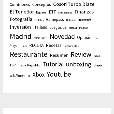
Cosori Turbo Blaze
Comisiones
Conceptos
El Tenedor
Finanzas
ETF
España
Extensiones
Fotografía
Gamepass
Intererés
Galletas
Holidays
Inversión
Italiano
Juegos de mesa
Madeira
Madrid
Novedad
Opinión
Mexicano
PC
Recetas
RECETA
Playa
Prints
Reglamentos
Restaurante
Review
Resumen
Tapas
Tutorial
unboxing
TOP
Trade Republic
Viajes
Youtube
Xbox
WikiAlmerimar