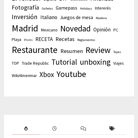
Fotografía
Gamepass
Intererés
Galletas
Holidays
Inversión
Italiano
Juegos de mesa
Madeira
Madrid
Novedad
Opinión
Mexicano
PC
Recetas
RECETA
Playa
Prints
Reglamentos
Restaurante
Review
Resumen
Tapas
Tutorial
unboxing
TOP
Trade Republic
Viajes
Youtube
Xbox
WikiAlmerimar