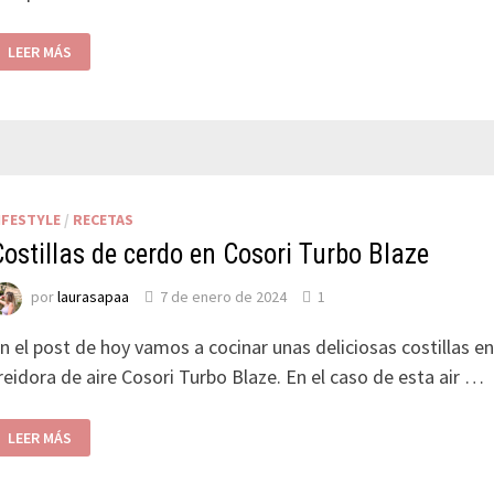
LEER MÁS
IFESTYLE
/
RECETAS
Costillas de cerdo en Cosori Turbo Blaze
por
laurasapaa
7 de enero de 2024
1
n el post de hoy vamos a cocinar unas deliciosas costillas e
reidora de aire Cosori Turbo Blaze. En el caso de esta air …
LEER MÁS