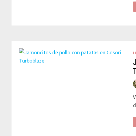
L
V
d