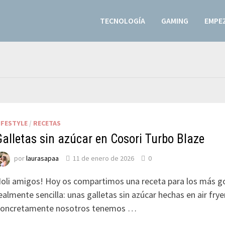
TECNOLOGÍA
GAMING
EMPEZ
IFESTYLE
/
RECETAS
Galletas sin azúcar en Cosori Turbo Blaze
por
laurasapaa
11 de enero de 2026
0
oli amigos! Hoy os compartimos una receta para los más g
ealmente sencilla: unas galletas sin azúcar hechas en air frye
oncretamente nosotros tenemos …