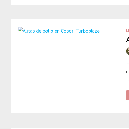
L
H
n