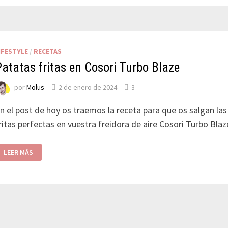
IFESTYLE
/
RECETAS
Patatas fritas en Cosori Turbo Blaze
por
Molus
2 de enero de 2024
3
n el post de hoy os traemos la receta para que os salgan la
ritas perfectas en vuestra freidora de aire Cosori Turbo Bla
LEER MÁS