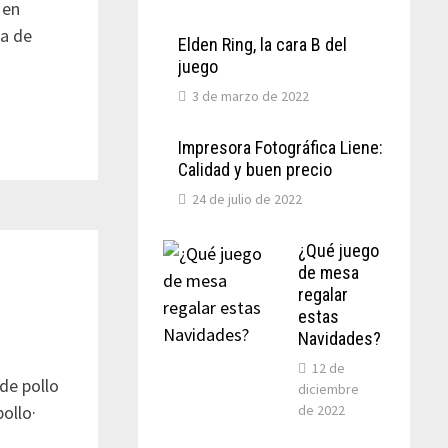
 en
da de
Elden Ring, la cara B del
juego
3 de marzo de 2022
Impresora Fotográfica Liene:
Calidad y buen precio
24 de julio de 2022
¿Qué juego
de mesa
regalar
estas
Navidades?
12 de
de pollo
diciembre
de 2022
ollo·