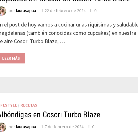
por
laurasapaa
22 de febrero de 2024
0
n el post de hoy vamos a cocinar unas riquísimas y saludabl
agdalenas (también conocidas como cupcakes) en nuestra 
e aire Cosori Turbo Blaze, …
LEER MÁS
IFESTYLE
/
RECETAS
Albóndigas en Cosori Turbo Blaze
por
laurasapaa
7 de febrero de 2024
0