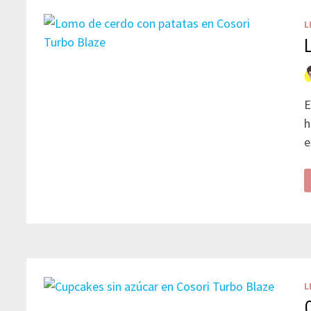
L
E
h
e
L