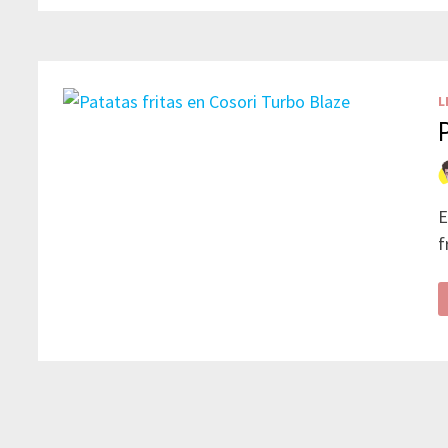
L
E
f