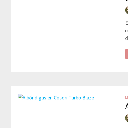
E
m
d
L