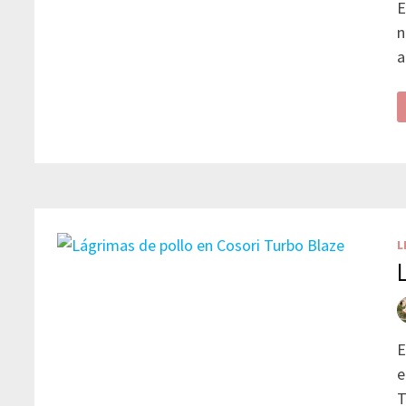
E
n
a
L
E
e
T