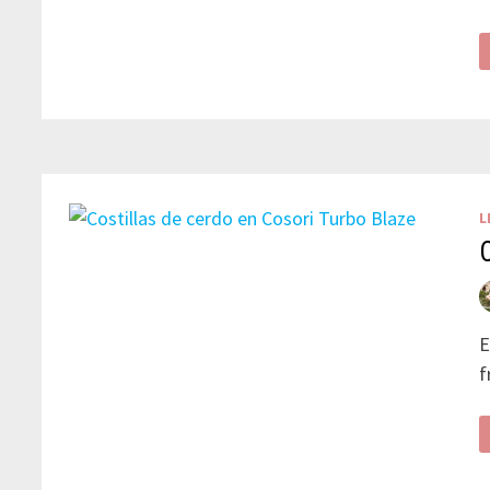
L
E
f