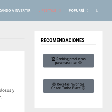
ANDO A INVERTIR
LIFESTYLE
POPURRÍ
RECOMENDACIONES
🏆 Ranking productos
para mascotas 🐶
🍟 Recetas favoritas
Cosori Turbo Blaze 😍
olosos y
r.