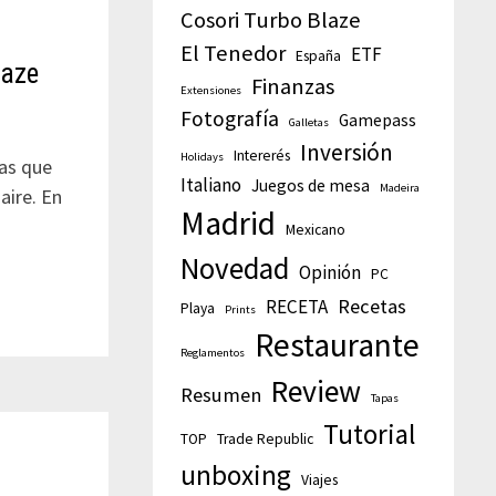
Cosori Turbo Blaze
El Tenedor
ETF
España
laze
Finanzas
Extensiones
Fotografía
Gamepass
Galletas
Inversión
Intererés
Holidays
tas que
Italiano
Juegos de mesa
Madeira
aire. En
Madrid
Mexicano
Novedad
Opinión
PC
Recetas
RECETA
Playa
Prints
Restaurante
Reglamentos
Review
Resumen
Tapas
Tutorial
TOP
Trade Republic
unboxing
Viajes