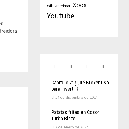
Xbox
WikiAlmerimar
Youtube
es
freidora
Capítulo 2: ¿Qué Broker uso
para invertir?
14 de diciembre de 2024
Patatas fritas en Cosori
Turbo Blaze
2 de enero de 2024