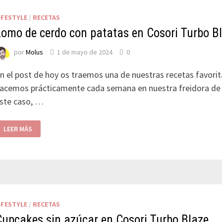
IFESTYLE
/
RECETAS
Lomo de cerdo con patatas en Cosori Turbo B
por
Molus
1 de mayo de 2024
0
n el post de hoy os traemos una de nuestras recetas favori
acemos prácticamente cada semana en nuestra freidora de 
ste caso, …
LEER MÁS
IFESTYLE
/
RECETAS
Cupcakes sin azúcar en Cosori Turbo Blaze