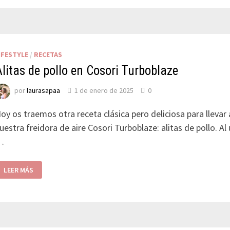
IFESTYLE
/
RECETAS
Alitas de pollo en Cosori Turboblaze
por
laurasapaa
1 de enero de 2025
0
oy os traemos otra receta clásica pero deliciosa para llevar
uestra freidora de aire Cosori Turboblaze: alitas de pollo. Al u
…
LEER MÁS