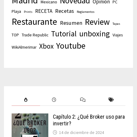
Madrid
Novedad
Opinión
Mexicano
PC
Recetas
RECETA
Playa
Prints
Reglamentos
Restaurante
Review
Resumen
Tapas
Tutorial
unboxing
TOP
Trade Republic
Viajes
Youtube
Xbox
WikiAlmerimar
Capítulo 2: ¿Qué Broker uso para
invertir?
14 de diciembre de 2024