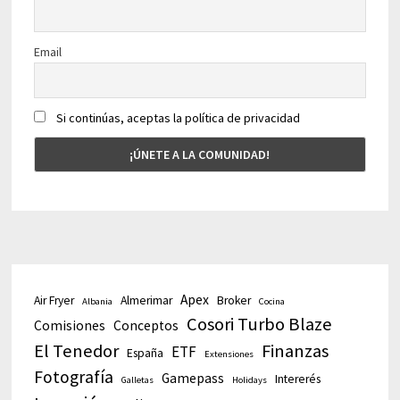
Email
Si continúas, aceptas la política de privacidad
Apex
Air Fryer
Almerimar
Broker
Albania
Cocina
Cosori Turbo Blaze
Comisiones
Conceptos
El Tenedor
Finanzas
ETF
España
Extensiones
Fotografía
Gamepass
Intererés
Galletas
Holidays