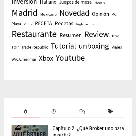
Inversión
Italiano
Juegos de mesa
Madeira
Madrid
Novedad
Opinión
Mexicano
PC
Recetas
RECETA
Playa
Prints
Reglamentos
Restaurante
Review
Resumen
Tapas
Tutorial
unboxing
TOP
Trade Republic
Viajes
Youtube
Xbox
WikiAlmerimar
Capítulo 2: ¿Qué Broker uso para
invertir?