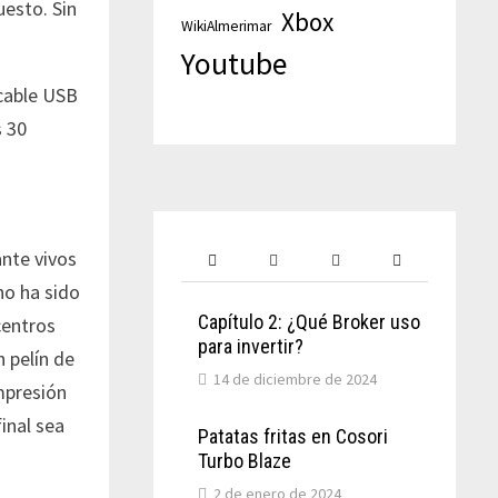
uesto. Sin
Xbox
WikiAlmerimar
Youtube
 cable USB
s 30
ante vivos
no ha sido
Capítulo 2: ¿Qué Broker uso
centros
para invertir?
n pelín de
14 de diciembre de 2024
mpresión
inal sea
Patatas fritas en Cosori
Turbo Blaze
2 de enero de 2024