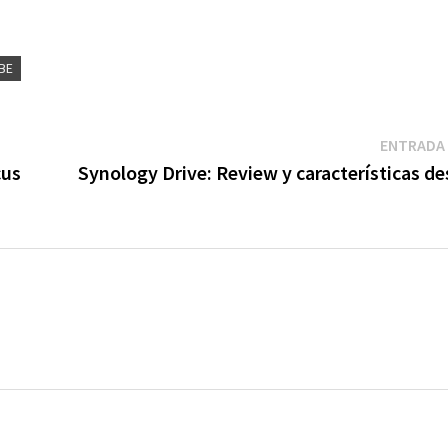
BE
ENTRADA 
cus
Synology Drive: Review y características d