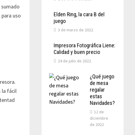
o, sumado
Elden Ring, la cara B del
 para uso
juego
3 de marzo de 2022
Impresora Fotográfica Liene:
Calidad y buen precio
24 de julio de 2022
¿Qué juego
resora.
de mesa
regalar
la fácil
estas
ntentad
Navidades?
12 de
diciembre
de 2022