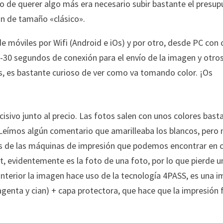
aso de querer algo más era necesario subir bastante el presup
an de tamaño «clásico».
e móviles por Wifi (Android e iOs) y por otro, desde PC con
0-30 segundos de conexión para el envío de la imagen y otro
, es bastante curioso de ver como va tomando color. ¡Os
isivo junto al precio. Las fotos salen con unos colores bast
d. Leímos algún comentario que amarilleaba los blancos, pero 
as de las máquinas de impresión que podemos encontrar en 
st, evidentemente es la foto de una foto, por lo que pierde u
erior la imagen hace uso de la tecnología 4PASS, es una i
agenta y cian) + capa protectora, que hace que la impresión f