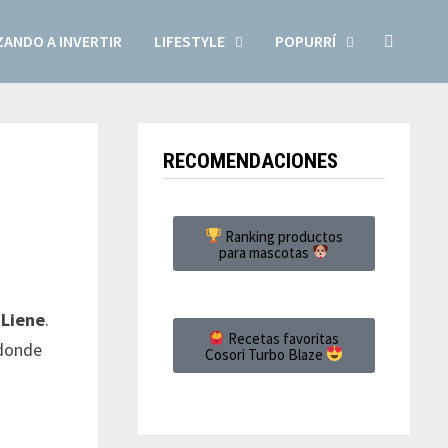
ANDO A INVERTIR
LIFESTYLE
POPURRÍ
RECOMENDACIONES
Ranking productos
para mascotas
 Liene
.
Recetas favoritas
 donde
Cosori Turbo Blaze