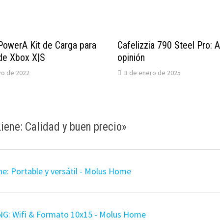
 PowerA Kit de Carga para
Cafelizzia 790 Steel Pro: A
de Xbox X|S
opinión
yo de 2022
3 de enero de 2025
iene: Calidad y buen precio
»
ne: Portable y versátil - Molus Home
G: Wifi & Formato 10x15 - Molus Home