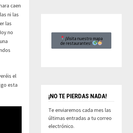
mara caen
as ni las
er las
Hoy no
¡Visita nuestro mapa
 una
de restaurantes!
undos
eréis el
igo esta
¡NO TE PIERDAS NADA!
Te enviaremos cada mes las
últimas entradas a tu correo
electrónico.