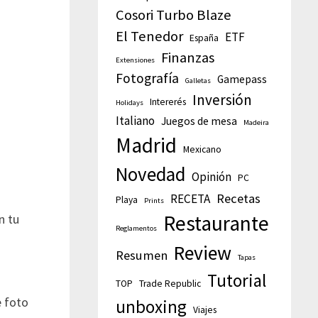
Cosori Turbo Blaze
El Tenedor
ETF
España
Finanzas
Extensiones
Fotografía
Gamepass
Galletas
Inversión
Intererés
Holidays
Italiano
Juegos de mesa
Madeira
Madrid
Mexicano
Novedad
Opinión
PC
Recetas
RECETA
Playa
Prints
Restaurante
n tu
Reglamentos
Review
Resumen
Tapas
Tutorial
TOP
Trade Republic
e foto
unboxing
Viajes