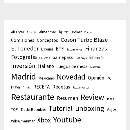
Apex
Air Fryer
Almerimar
Broker
Albania
Cocina
Cosori Turbo Blaze
Comisiones
Conceptos
El Tenedor
Finanzas
ETF
España
Extensiones
Fotografía
Gamepass
Intererés
Galletas
Holidays
Inversión
Italiano
Juegos de mesa
Madeira
Madrid
Novedad
Opinión
Mexicano
PC
Recetas
RECETA
Playa
Prints
Reglamentos
Restaurante
Review
Resumen
Tapas
Tutorial
unboxing
TOP
Trade Republic
Viajes
Youtube
Xbox
WikiAlmerimar