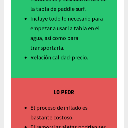
la tabla de paddle surf.
Incluye todo lo necesario para
empezar a usar la tabla en el
agua, así como para
transportarla.
Relación calidad-precio.
LO PEOR
El proceso de inflado es
bastante costoso.
El remo y las aletas podrían ser