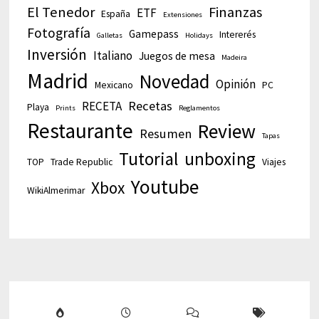
El Tenedor
Finanzas
ETF
España
Extensiones
Fotografía
Gamepass
Intererés
Galletas
Holidays
Inversión
Italiano
Juegos de mesa
Madeira
Madrid
Novedad
Opinión
Mexicano
PC
Recetas
RECETA
Playa
Prints
Reglamentos
Restaurante
Review
Resumen
Tapas
Tutorial
unboxing
TOP
Trade Republic
Viajes
Youtube
Xbox
WikiAlmerimar