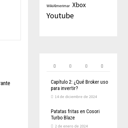
Xbox
WikiAlmerimar
Youtube
Capítulo 2: ¿Qué Broker uso
rante
para invertir?
14 de diciembre de 2024
Patatas fritas en Cosori
Turbo Blaze
2 de enero de 2024