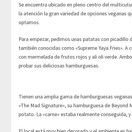
Se encuentra ubicado en pleno centro del multicutu
la atención la gran variedad de opciones veganas q
optamos.
Para empezar, pedimos unas patatas con picadillo
también conocidas como «Supreme Yaya Fries». A c
con mermelada de frutos rojos y ali oli verde. Amb
probar sus deliciosas hamburguesas.
Tienen una amplia gama de hamburguesas veganas,
«The Mad Signature», su hamburguesa de Beyond Mea
potato. La «carne» estaba realmente conseguida, y
El local está muy bien decorado y el ambiente es b