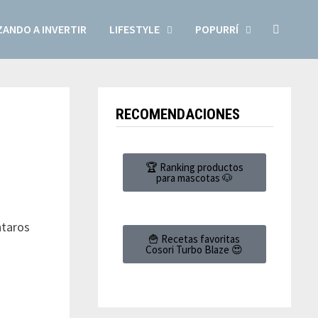
ANDO A INVERTIR
LIFESTYLE
POPURRÍ
RECOMENDACIONES
🏆 Ranking productos
para mascotas 🐶
ntaros
🍟 Recetas favoritas
Cosori Turbo Blaze 😍