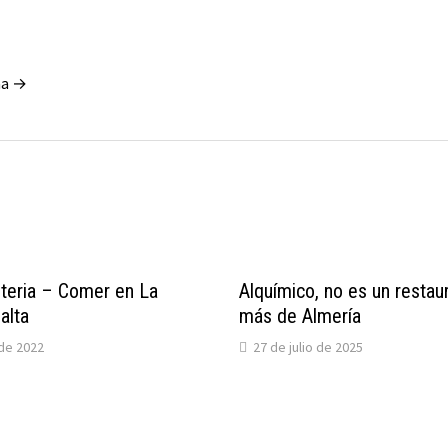
aa →
steria – Comer en La
Alquímico, no es un restau
alta
más de Almería
 de 2022
27 de julio de 2025