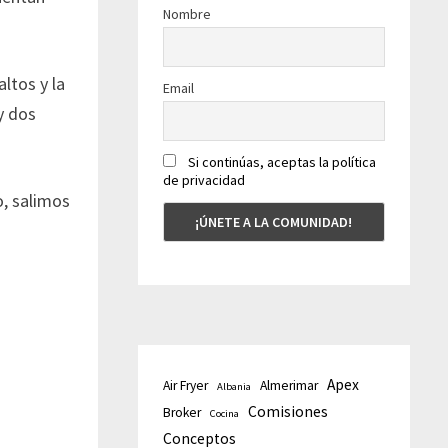
Nombre
ltos y la
Email
y dos
Si continúas, aceptas la política
de privacidad
o, salimos
Apex
Air Fryer
Almerimar
Albania
Comisiones
Broker
Cocina
Conceptos