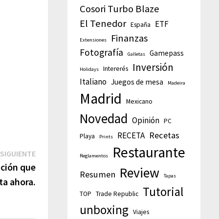
Cosori Turbo Blaze
El Tenedor
ETF
España
Finanzas
Extensiones
Fotografía
Gamepass
Galletas
Inversión
Intererés
Holidays
Italiano
Juegos de mesa
Madeira
Madrid
Mexicano
Novedad
Opinión
PC
Recetas
RECETA
Playa
Prints
Restaurante
SIGUIENTE
Reglamentos
ción que
Review
Resumen
Tapas
a ahora.
Tutorial
TOP
Trade Republic
unboxing
Viajes