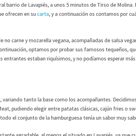
ral barrio de Lavapiés, a unos 5 minutos de Tirso de Molina.
ue ofrecen en su
carta
, y a continuación os contamos por cu
 de no carne y mozarella vegana, acompañadas de salsa veg
ontinuación, optamos por probar sus famosos tequeños, qu
os entrantes estaban riquísimos, y no podíamos esperar más
 variando tanto la base como los acompañantes. Decidimos
t, pudiendo elegir entre patatas clásicas, cajún fries o s
 todo el conjunto de la hamburguesa tenía un sabor muy sab
astante agradable, al menos el situado en Lavapiés, ya que c