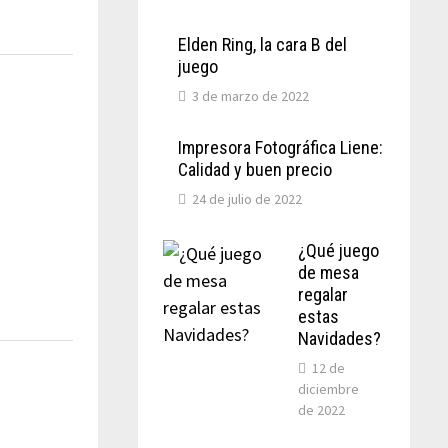
Elden Ring, la cara B del
juego
3 de marzo de 2022
Impresora Fotográfica Liene:
Calidad y buen precio
24 de julio de 2022
¿Qué juego
de mesa
regalar
estas
Navidades?
12 de
diciembre
de 2022