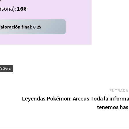
rsona):
16€
Valoración final: 8.25
VEGGIE
ENTRADA 
Leyendas Pokémon: Arceus Toda la informa
tenemos hast