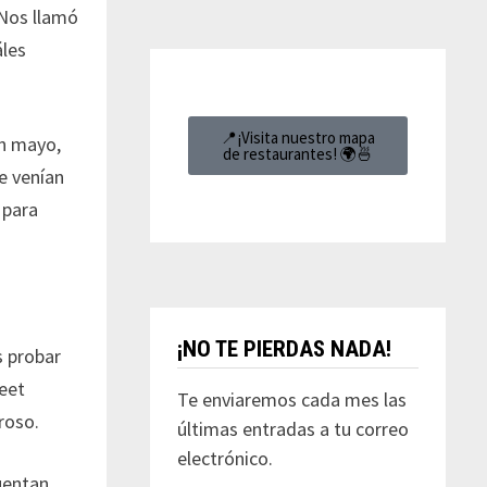
 Nos llamó
áles
📍¡Visita nuestro mapa
an mayo,
de restaurantes! 🌍🍜
e venían
 para
¡NO TE PIERDAS NADA!
 probar
weet
Te enviaremos cada mes las
roso.
últimas entradas a tu correo
electrónico.
uentan