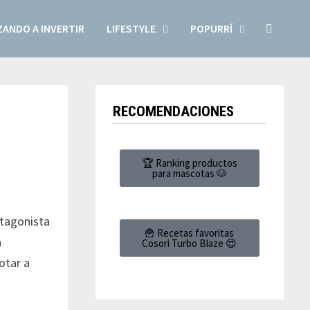
ANDO A INVERTIR
LIFESTYLE
POPURRÍ
RECOMENDACIONES
🏆 Ranking productos
para mascotas 🐶
otagonista
🍟 Recetas favoritas
a
Cosori Turbo Blaze 😍
otar a