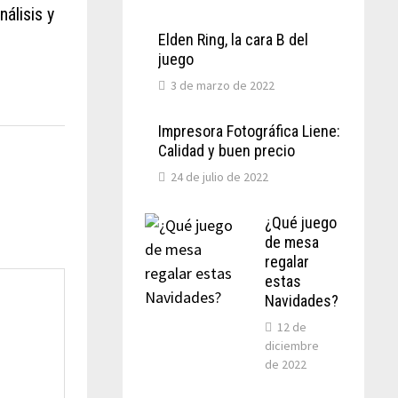
nálisis y
Elden Ring, la cara B del
juego
3 de marzo de 2022
Impresora Fotográfica Liene:
Calidad y buen precio
24 de julio de 2022
¿Qué juego
de mesa
regalar
estas
Navidades?
12 de
diciembre
de 2022