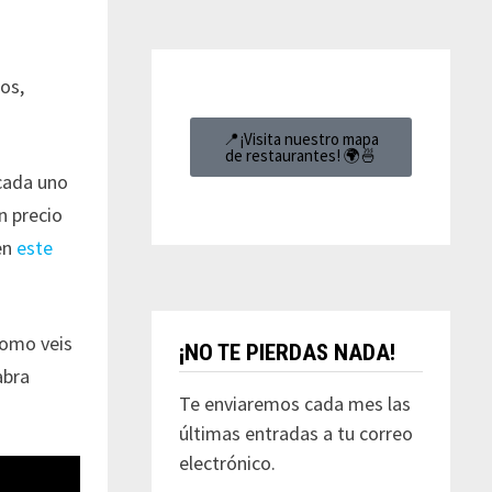
dos,
📍¡Visita nuestro mapa
de restaurantes! 🌍🍜
 cada uno
n precio
en
este
Como veis
¡NO TE PIERDAS NADA!
abra
Te enviaremos cada mes las
últimas entradas a tu correo
electrónico.