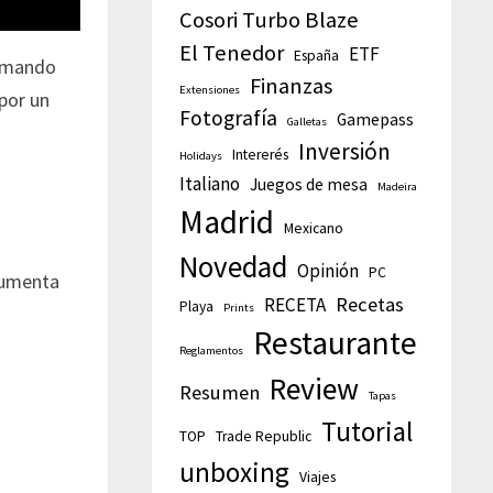
Cosori Turbo Blaze
El Tenedor
ETF
España
l mando
Finanzas
Extensiones
 por un
Fotografía
Gamepass
Galletas
Inversión
Intererés
Holidays
Italiano
Juegos de mesa
Madeira
Madrid
Mexicano
Novedad
Opinión
PC
aumenta
Recetas
RECETA
Playa
Prints
Restaurante
Reglamentos
Review
Resumen
Tapas
Tutorial
TOP
Trade Republic
unboxing
Viajes