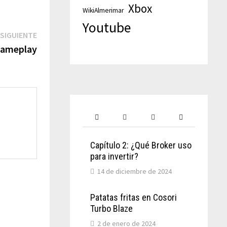
Xbox
WikiAlmerimar
Youtube
SIGUIENTE
Gameplay
Capítulo 2: ¿Qué Broker uso
para invertir?
14 de diciembre de 2024
Patatas fritas en Cosori
Turbo Blaze
2 de enero de 2024