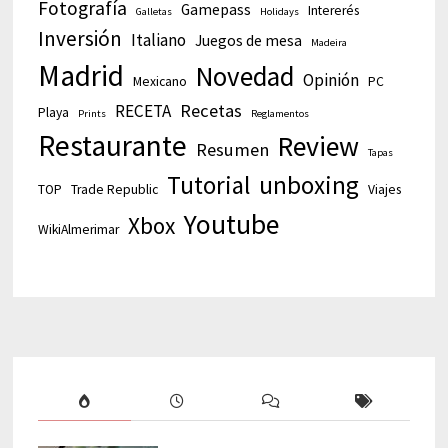
Fotografía
Gamepass
Intererés
Galletas
Holidays
Inversión
Italiano
Juegos de mesa
Madeira
Madrid
Novedad
Opinión
Mexicano
PC
Recetas
RECETA
Playa
Prints
Reglamentos
Restaurante
Review
Resumen
Tapas
Tutorial
unboxing
TOP
Trade Republic
Viajes
Youtube
Xbox
WikiAlmerimar